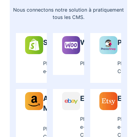
Nous connectons notre solution à pratiquement
tous les CMS.
SHOPIFY
WOOCOMMERC
PRES
Plateforme
Plateforme e-Commerc
Platefo
e-Commerce
Commer
AMAZON
EBAY
ETSY
MARKETPLACE
Plateforme
Platefo
e-
e-
Plateforme e-
Commerce
Commer
Commerce