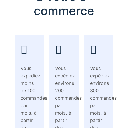
commerce
Vous
Vous
Vous
expédiez
expédiez
expédiez
moins
environs
environs
de 100
200
300
commandes
commandes
commandes
par
par
par
mois, à
mois, à
mois, à
partir
partir
partir
de :
de :
de :