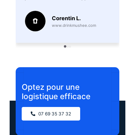
c
Corentin L.
www.drinkmushee.com
Optez pour une
logistique efficace
07 69 35 37 32