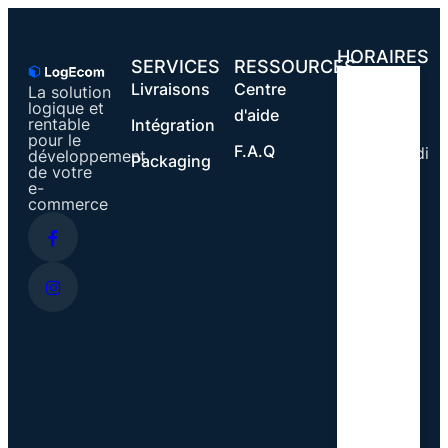
HORAIRES
SERVICES
RESSOURCES
Livraisons
Centre
La solution
Lundi
logique et
d'aide
rentable
Intégration
-
pour le
F.A.Q
Vendredi
développement
Packaging
de votre
08.30
e-
commerce
-
18.30
h
Samedi
08.30
-
16.30
h